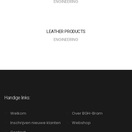
ENGINEERING
LEATHER PRODUCTS
ENGINEERING
Handige links:
Welkom
Over BGH-Bram
Inschrijven nieuwe klanten
Webshop